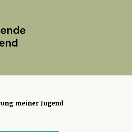
gende
gend
rung meiner Jugend