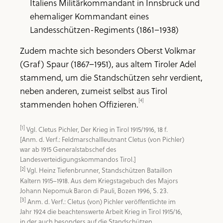
Italiens Militärkommandant in Innsbruck und
ehemaliger Kommandant eines
Landesschützen-Regiments (1861–1938)
Zudem machte sich besonders Oberst Volkmar
(Graf) Spaur (1867–1951), aus altem Tiroler Adel
stammend, um die Standschützen sehr verdient,
neben anderen, zumeist selbst aus Tirol
[4]
stammenden hohen Offizieren.
[1]
 Vgl. Cletus Pichler, Der Krieg in Tirol 1915/1916, 18 f. 
[Anm. d. Verf.: Feldmarschallleutnant Cletus (von Pichler) 
war ab 1915 Generalstabschef des 
[2]
 Vgl. Heinz Tiefenbrunner, Standschützen Bataillon 
Kaltern 1915–1918. Aus dem Kriegstagebuch des Majors 
[3]
 Anm. d. Verf.: Cletus (von) Pichler veröffentlichte im 
Jahr 1924 die beachtenswerte Arbeit Krieg in Tirol 1915/16, 
in der auch besonders auf die Standschützen 