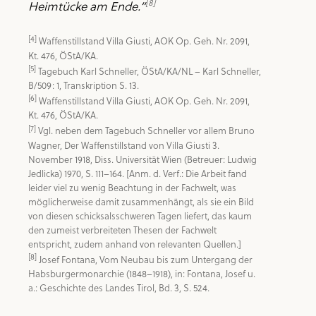
[8]
Heimtücke am Ende.“
[4]
 Waffenstillstand Villa Giusti, AOK Op. Geh. Nr. 2091, 
[5]
 Tagebuch Karl Schneller, ÖStA/KA/NL – Karl Schneller, 
[6]
 Waffenstillstand Villa Giusti, AOK Op. Geh. Nr. 2091, 
[7]
 Vgl. neben dem Tagebuch Schneller vor allem Bruno 
Wagner, Der Waffenstillstand von Villa Giusti 3. 
November 1918, Diss. Universität Wien (Betreuer: Ludwig 
Jedlicka) 1970, S. 111–164. [Anm. d. Verf.: Die Arbeit fand 
leider viel zu wenig Beachtung in der Fachwelt, was 
möglicherweise damit zusammenhängt, als sie ein Bild 
von diesen schicksalsschweren Tagen liefert, das kaum 
den zumeist verbreiteten Thesen der Fachwelt 
[8]
 Josef Fontana, Vom Neubau bis zum Untergang der 
Habsburgermonarchie (1848–1918), in: Fontana, Josef u. 
a.: Geschichte des Landes Tirol, Bd. 3, S. 524.