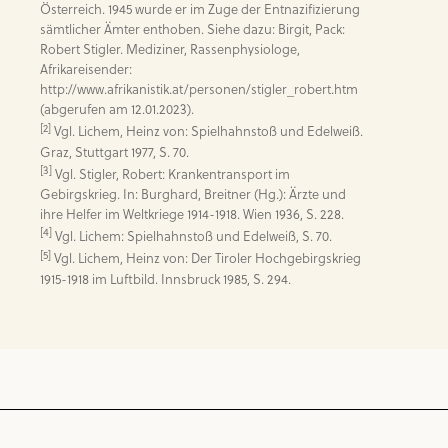
Österreich. 1945 wurde er im Zuge der Entnazifizierung 
sämtlicher Ämter enthoben. Siehe dazu: Birgit, Pack: 
Robert Stigler. Mediziner, Rassenphysiologe, 
Afrikareisender: 
http://www.afrikanistik.at/personen/stigler_robert.htm
[2]
 Vgl. Lichem, Heinz von: Spielhahnstoß und Edelweiß. 
[3]
 Vgl. Stigler, Robert: Krankentransport im 
Gebirgskrieg. In: Burghard, Breitner (Hg.): Ärzte und 
[4]
[5]
 Vgl. Lichem, Heinz von: Der Tiroler Hochgebirgskrieg 
1915-1918 im Luftbild. Innsbruck 1985, S. 294.