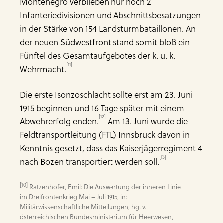
Montenegro verblieben nur noch 2
Infanteriedivisionen und Abschnittsbesatzungen
in der Stärke von 154 Landsturmbataillonen. An
der neuen Südwestfront stand somit bloß ein
Fünftel des Gesamtaufgebotes der k. u. k.
[11]
Wehrmacht.
Die erste Isonzoschlacht sollte erst am 23. Juni
1915 beginnen und 16 Tage später mit einem
[12]
Abwehrerfolg enden.
Am 13. Juni wurde die
Feldtransportleitung (FTL) Innsbruck davon in
Kenntnis gesetzt, dass das Kaiserjägerregiment 4
[13]
nach Bozen transportiert werden soll.
[10]
 Ratzenhofer, Emil: Die Auswertung der inneren Linie 
im Dreifrontenkrieg Mai – Juli 1915, in: 
Militärwissenschaftliche Mitteilungen, hg. v. 
österreichischen Bundesministerium für Heerwesen, 