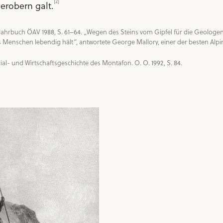
[2]
 erobern galt.
s. Jahrbuch ÖAV 1988, S. 61–64. „Wegen des Steins vom Gipfel für die Geologe
 Menschen lebendig hält“, antwortete George Mallory, einer der besten Alpinis
- und Wirtschaftsgeschichte des Montafon. O. O. 1992, S. 84.