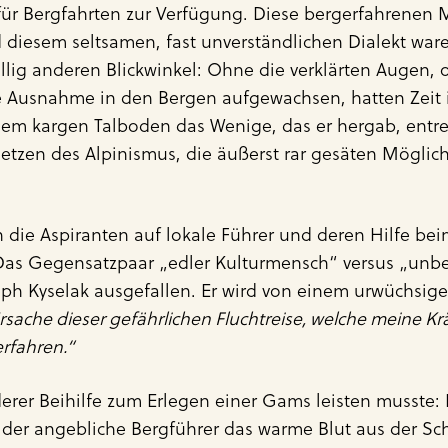
r für Bergfahrten zur Verfügung. Diese bergerfahrenen
diesem seltsamen, fast unverständlichen Dialekt war
öllig anderen Blickwinkel: Ohne die verklärten Augen
 Ausnahme in den Bergen aufgewachsen, hatten Zeit i
 kargen Talboden das Wenige, das er hergab, entre
tzen des Alpinismus, die äußerst rar gesäten Möglich
 die Aspiranten auf lokale Führer und deren Hilfe be
as Gegensatzpaar „edler Kulturmensch“ versus „unber
oseph Kyselak ausgefallen. Er wird von einem urwüchs
rsache dieser gefährlichen Fluchtreise, welche meine K
erfahren.“
derer Beihilfe zum Erlegen einer Gams leisten musste: 
ls der angebliche Bergführer das warme Blut aus der