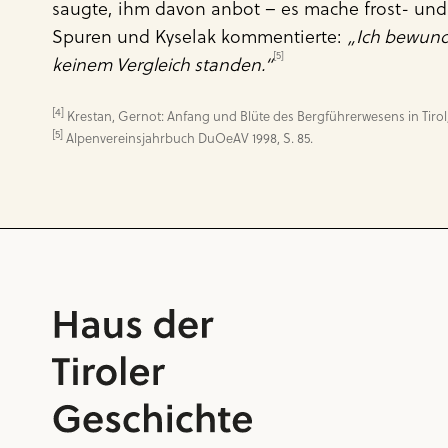
saugte, ihm davon anbot – es mache frost- und s
Spuren und Kyselak kommentierte:
„Ich bewunde
[5]
keinem Vergleich standen.“
[4]
[5]
 Alpenvereinsjahrbuch DuOeAV 1998, S. 85.