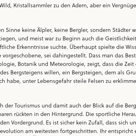
Wild, Kristallsammler zu den Adern, aber ein Vergnüge
n Sinne keine Älpler, keine Bergler, sondern Städter 
egen, und meist war zu Beginn auch die Geistlichkeit 
tliche Erkenntnisse suchte. Überhaupt spielte die Wi
ne vorgeschobene, sei dahingestellt. Dass man das Be
logie, Botanik und Meteorologie, zeigt, dass die Zeit o
des Bergsteigens willen, ein Bergsteigen, dem als Gr
ch habe, unter Lebensgefahr steile Felsen zu erklimmen
h der Tourismus und damit auch der Blick auf die Be
ren rückten in den Hintergrund. Die sportliche Hera
n Vordergrund. Es ist sicher kein Zufall, dass sich un
volution am weitesten fortgeschritten. Ihr entspricht 