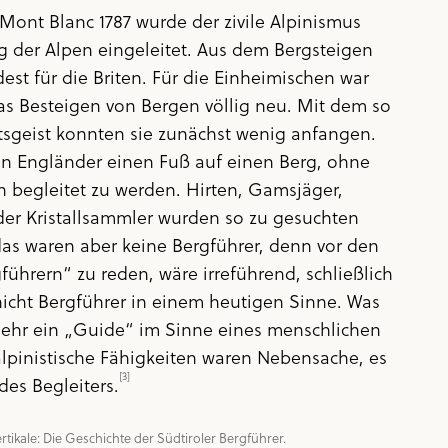
Mont Blanc 1787 wurde der zivile Alpinismus
g der Alpen eingeleitet. Aus dem Bergsteigen
est für die Briten. Für die Einheimischen war
 das Besteigen von Bergen völlig neu. Mit dem so
tsgeist konnten sie zunächst wenig anfangen.
in Engländer einen Fuß auf einen Berg, ohne
 begleitet zu werden. Hirten, Gamsjäger,
der Kristallsammler wurden so zu gesuchten
as waren aber keine Bergführer, denn vor den
führern“ zu reden, wäre irreführend, schließlich
icht Bergführer in einem heutigen Sinne. Was
lmehr ein „Guide“ im Sinne eines menschlichen
lpinistische Fähigkeiten waren Nebensache, es
[3]
des Begleiters.
ertikale: Die Geschichte der Südtiroler Bergführer. 