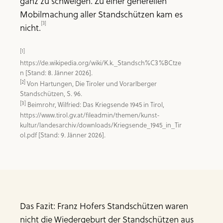
ganz zu schweigen. Zu einer generellen
Mobilmachung aller Standschützen kam es
[3]
nicht.
[1]
https://de.wikipedia.org/wiki/K.k._Standsch%C3%BCtze
n
[2]
 Von Hartungen, Die Tiroler und Vorarlberger 
[3]
 Beimrohr, Wilfried: Das Kriegsende 1945 in Tirol, 
https://www.tirol.gv.at/fileadmin/themen/kunst-
kultur/landesarchiv/downloads/Kriegsende_1945_in_Tir
ol.pdf
 [Stand: 9. Jänner 2026].
Das Fazit: Franz Hofers Standschützen waren
nicht die Wiedergeburt der Standschützen aus