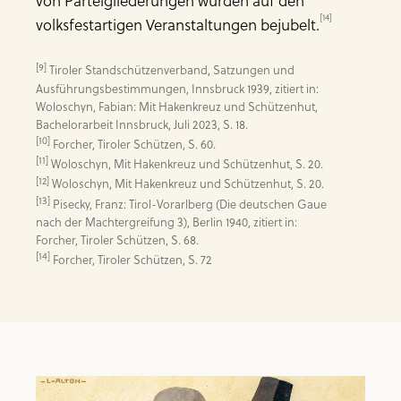
von Parteigliederungen wurden auf den
[14]
volksfestartigen Veranstaltungen bejubelt.
[9]
 Tiroler Standschützenverband, Satzungen und 
Ausführungsbestimmungen, Innsbruck 1939, zitiert in: 
Woloschyn, Fabian: Mit Hakenkreuz und Schützenhut, 
[10]
[11]
[12]
[13]
 Pisecky, Franz: Tirol-Vorarlberg (Die deutschen Gaue 
nach der Machtergreifung 3), Berlin 1940, zitiert in: 
[14]
 Forcher, Tiroler Schützen, S. 72