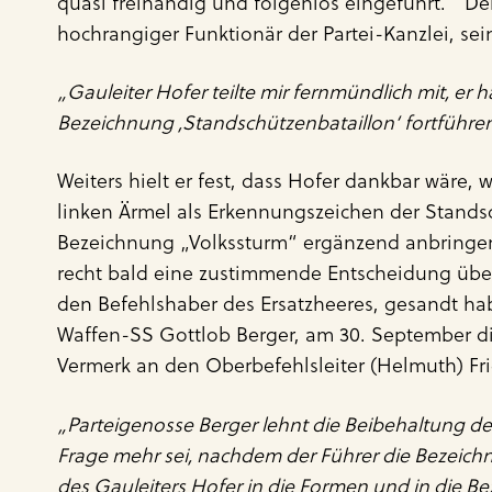
quasi freihändig und folgenlos eingeführt.
Der
hochrangiger Funktionär der Partei-Kanzlei, sei
„Gauleiter Hofer teilte mir fernmündlich mit, er 
Bezeichnung ,Standschützenbataillon‘ fortführe
Weiters hielt er fest, dass Hofer dankbar wäre
linken Ärmel als Erkennungszeichen der Stands
Bezeichnung „Volkssturm“ ergänzend anbringen.
recht bald eine zustimmende Entscheidung über
den Befehlshaber des Ersatzheeres, gesandt h
Waffen-SS Gottlob Berger, am 30. September die
Vermerk an den Oberbefehlsleiter (Helmuth) Fri
„Parteigenosse Berger lehnt die Beibehaltung des
Frage mehr sei, nachdem der Führer die Bezeichnu
des Gauleiters Hofer in die Formen und in die 