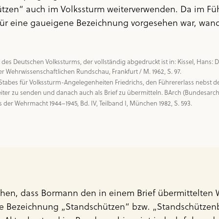
ützen“ auch im Volkssturm weiterverwenden. Da im Füh
 eine gaueigene Bezeichnung vorgesehen war, wandte s
es Deutschen Volkssturms, der vollständig abgedruckt ist in: Kissel, Hans: D
 Stabes für Volkssturm-Angelegenheiten Friedrichs, den Führererlass nebst
er Wehrmacht 1944–1945, Bd. IV, Teilband I, München 1982, S. 593.
ochen, dass Bormann den in einem Brief übermittelten
e Bezeichnung „Standschützen“ bzw. „Standschützenb