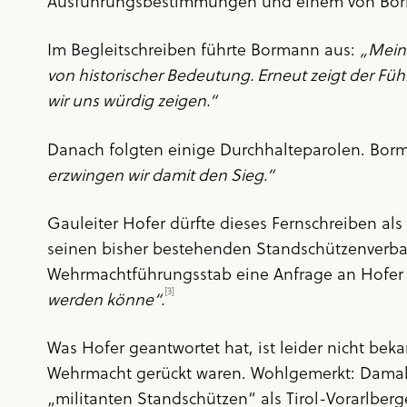
Ausführungsbestimmungen und einem von Borman
Im Begleitschreiben führte Bormann aus:
„Meine
von historischer Bedeutung. Erneut zeigt der Füh
wir uns würdig zeigen.“
Danach folgten einige Durchhalteparolen. Borm
erzwingen wir damit den Sieg.“
Gauleiter Hofer dürfte dieses Fernschreiben al
seinen bisher bestehenden Standschützenverband
Wehrmachtführungsstab eine Anfrage an Hofer 
[3]
werden könne“.
Was Hofer geantwortet hat, ist leider nicht beka
Wehrmacht gerückt waren. Wohlgemerkt: Damals
„militanten Standschützen“ als Tirol-Vorarlber