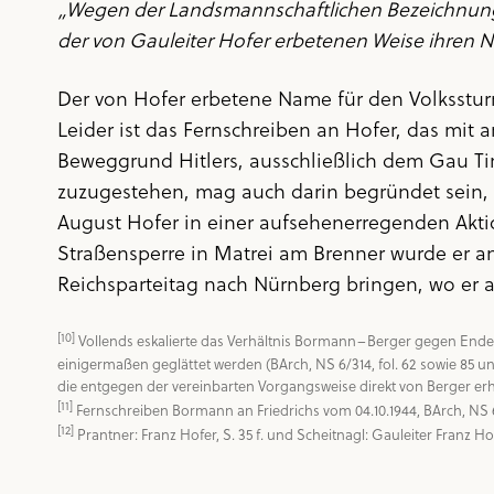
„Wegen der Landsmannschaftlichen Bezeichnungen f
der von Gauleiter Hofer erbetenen Weise ihren 
Der von Hofer erbetene Name für den Volkssturm
Leider ist das Fernschreiben an Hofer, das mit 
Beweggrund Hitlers, ausschließlich dem Gau Ti
zuzugestehen, mag auch darin begründet sein, da
August Hofer in einer aufsehenerregenden Akt
Straßensperre in Matrei am Brenner wurde er a
Reichsparteitag nach Nürnberg bringen, wo er a
[10]
 Vollends eskalierte das Verhältnis Bormann–Berger gegen Ende
einigermaßen geglättet werden (BArch, NS 6/314, fol. 62 sowie 85 u
[11]
[12]
 Prantner: Franz Hofer, S. 35 f. und Scheitnagl: Gauleiter Franz Hof