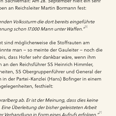
 Sachverhalt: Am 28. September hielt ein sehr
ben an Reichsleiter Martin Bormann fest:
lenden Volkssturm die dort bereits eingeführte
[5]
chnung schon 17.000 Mann unter Waffen.“
nt sind möglicherweise die Stoffrauten am
önnte man – so meinte der Gauleiter – noch die
eis, dass Hofer sehr dankbar wäre, wenn ihm
 an den Reichsführer SS Heinrich Himmler,
nheiten, SS Obergruppenführer und General der
 in der Partei-Kanzlei (Hans) Bofinger in einem
gelegenheiten, festhielt:
arlberg ab. Er ist der Meinung, dass dies keine
Eine Überleitung der bisher geleisteten Arbeit
[7]
r Verhandlung in Form eines Aufrufs erfolgen.“