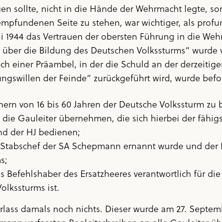
ngen sollte, nicht in die Hände der Wehrmacht legte, 
 empfundenen Seite zu stehen, war wichtiger, als prof
i 1944 das Vertrauen der obersten Führung in die Weh
s über die Bildung des Deutschen Volkssturms“ wurde v
ch einer Präambel, in der die Schuld an der derzeitig
gswillen der Feinde“ zurückgeführt wird, wurde befo
rn von 16 bis 60 Jahren der Deutsche Volkssturm zu bi
 die Gauleiter übernehmen, die sich hierbei der fähi
nd der HJ bedienen;
r Stabschef der SA Schepmann ernannt wurde und der 
s;
 Befehlshaber des Ersatzheeres verantwortlich für die 
lkssturms ist.
Erlass damals noch nichts. Dieser wurde am 27. Septe