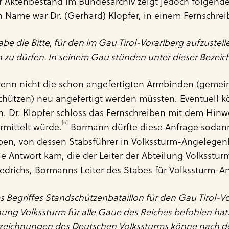
 Aktenbestand im Bundesarchiv zeigt jedoch folgenden
n Name war Dr. (Gerhard) Klopfer, in einem Fernschrei
habe die Bitte, für den im Gau Tirol-Vorarlberg aufzustel
n zu dürfen. In seinem Gau stünden unter dieser Bezei
, wenn nicht die schon angefertigten Armbinden (gemei
chützen) neu angefertigt werden müssten. Eventuell k
 Dr. Klopfer schloss das Fernschreiben mit dem Hinw
[6]
mittelt würde.
Bormann dürfte diese Anfrage sodann
aben, von dessen Stabsführer in Volkssturm-Angelege
 Antwort kam, die der Leiter der Abteilung Volkssturm
edrichs, Bormanns Leiter des Stabes für Volkssturm-An
 Begriffes Standschützenbataillon für den Gau Tirol-Vor
ng Volkssturm für alle Gaue des Reiches befohlen hat. 
Bezeichnungen des Deutschen Volkssturms könne nach de