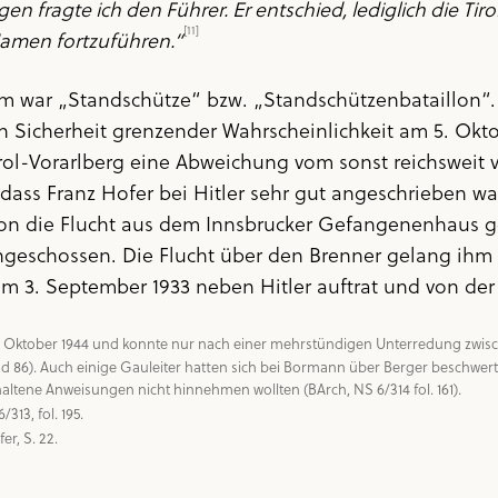
ragte ich den Führer. Er entschied, lediglich die Tiro
[11]
Namen fortzuführen.“
 war „Standschütze“ bzw. „Standschützenbataillon“. Fü
an Sicherheit grenzender Wahrscheinlichkeit am 5. Okt
rol-Vorarlberg eine Abweichung vom sonst reichsweit
ss Franz Hofer bei Hitler sehr gut angeschrieben war.
ion die Flucht aus dem Innsbrucker Gefangenenhaus 
ngeschossen. Die Flucht über den Brenner gelang ihm 
m 3. September 1933 neben Hitler auftrat und von der
 Oktober 1944 und konnte nur nach einer mehrstündigen Unterredung zwische
nd 86). Auch einige Gauleiter hatten sich bei Bormann über Berger beschwer
er, S. 22.